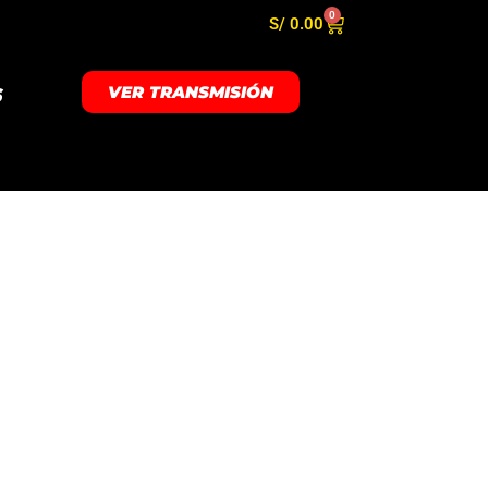
0
S/
0.00
VER TRANSMISIÓN
S