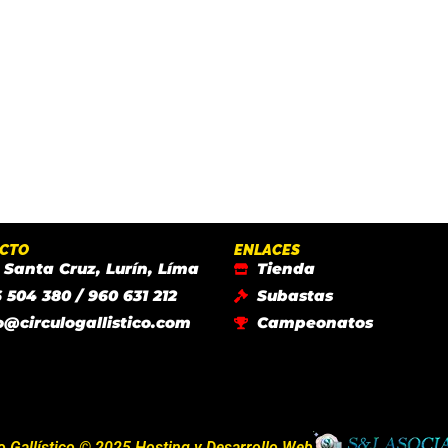
CTO
ENLACES
 Santa Cruz, Lurín, Líma
Tienda
 504 380 / 960 631 212
Subastas
o@circulogallistico.com
Campeonatos
o Gallístico © 2025 Hosting y Desarrollo Web