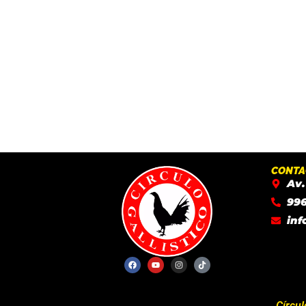
CONTA
Av.
996
inf
Círcul